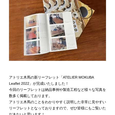
商品情報
直営店
イベント
WEBカタログ
全商品一覧
アトリエ木馬の新リーフレット「ATELIER MOKUBA
Leaflet 2022」が完成いたしました！
今回のリーフレットは納品事例や製造工程など様々な写真を
新入荷情報
数多く掲載しております。
アトリエ木馬のことをわかりやすく説明した非常に見やすい
リーフレットとなっておりますので、ぜひ皆様にもご覧いた
納品事例
だきたいと思います！