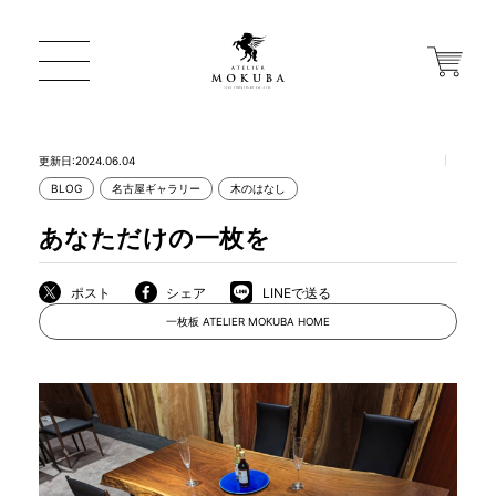
更新日:2024.06.04
BLOG
名古屋ギャラリー
木のはなし
ONLINE STORE
あなただけの一枚を
店舗から探す
ポスト
シェア
LINEで送る
一枚板 ATELIER MOKUBA HOME
一枚板 ATELIER MOKUBA HOME
MOKUBA について