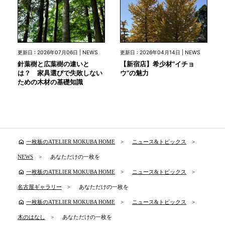
更新日 : 2026年07月06日 | NEWS
更新日 : 2026年04月14日 | NEWS
針葉樹と広葉樹の違いと
【新宿店】希少材”イチョ
は？ 家具選びで失敗しない
ウ”の魅力
ための木材の基礎知識
home
一枚板のATELIER MOKUBA HOME
ニュース&トピックス
NEWS
あなただけの一枚を
home
一枚板のATELIER MOKUBA HOME
ニュース&トピックス
名古屋ギャラリー
あなただけの一枚を
home
一枚板のATELIER MOKUBA HOME
ニュース&トピックス
木のはなし
あなただけの一枚を