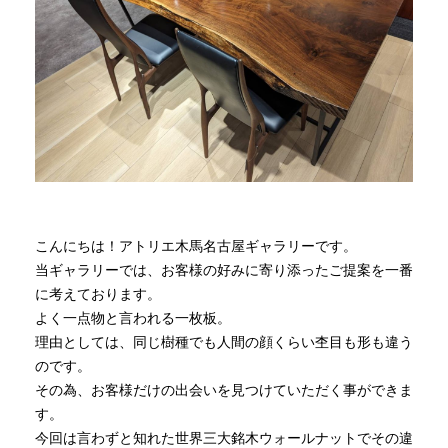
商品情報
直営店
イベント
WEBカタログ
こんにちは！アトリエ木馬名古屋ギャラリーです。
当ギャラリーでは、お客様の好みに寄り添ったご提案を一番
全商品一覧
に考えております。
よく一点物と言われる一枚板。
理由としては、同じ樹種でも人間の顔くらい杢目も形も違う
新入荷情報
のです。
その為、お客様だけの出会いを見つけていただく事ができま
す。
納品事例
今回は言わずと知れた世界三大銘木ウォールナットでその違