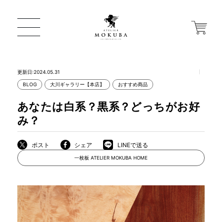
更新日:2024.05.31
BLOG
大川ギャラリー【本店】
おすすめ商品
ONLINE STORE
あなたは白系？黒系？どっちがお好
み？
店舗から探す
ポスト
シェア
LINEで送る
一枚板 ATELIER MOKUBA HOME
一枚板 ATELIER MOKUBA HOME
MOKUBA について