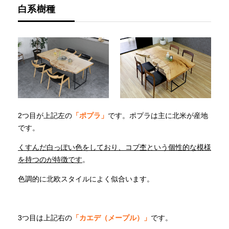
白系樹種
2つ目が上記左の
「ポプラ」
です。ポプラは主に北米が産地
です。
くすんだ白っぽい色をしており、コブ杢という個性的な模様
を持つのが特徴です
。
色調的に北欧スタイルによく似合います。
3つ目は上記右の
「カエデ（メープル）」
です。