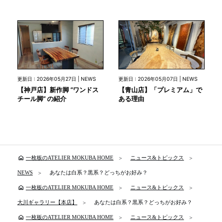
更新日 : 2026年05月27日 | NEWS
更新日 : 2026年05月07日 | NEWS
【神戸店】新作脚 “ワンドス
【青山店】「プレミアム」で
チール脚” の紹介
ある理由
home
一枚板のATELIER MOKUBA HOME
ニュース&トピックス
NEWS
あなたは白系？黒系？どっちがお好み？
home
一枚板のATELIER MOKUBA HOME
ニュース&トピックス
大川ギャラリー【本店】
あなたは白系？黒系？どっちがお好み？
home
一枚板のATELIER MOKUBA HOME
ニュース&トピックス