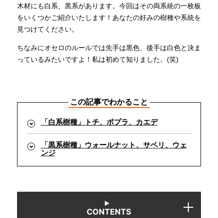
木材にも白系、黒系があります。今回はその両系統の一枚板
をいくつかご紹介いたします！あなたの好みの樹種や系統を
INFORMATION
見つけてください。
ちなみにオセロのルールでは先手は黒色、後手は白色と決ま
っているみたいですよ！私は初めて知りました。(笑)
MOKUBA CHANNEL
よくあるご質問
この記事でわかること
「白系樹種」トチ、ポプラ、カエデ
お問い合わせ
「黒系樹種」ウォールナット、サペリ、ウェ
ンジ
CONTENTS