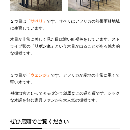
２つ目は
「サペリ」
です。サペリはアフリカの熱帯雨林地域
に生育しています。
木目が非常に美しく見た目は濃い紅褐色をしています。
スト
ライプ状の
「リボン杢」
という木目が出ることがある魅力的
な樹種です。
３つ目が
「ウェンジ」
です。アフリカが産地の非常に重くて
堅い木です。
特徴は何といってもモダンで漆黒なこの見た目です。
シック
な木調を好む家具ファンから大人気の樹種です。
ぜひ店頭でご覧ください