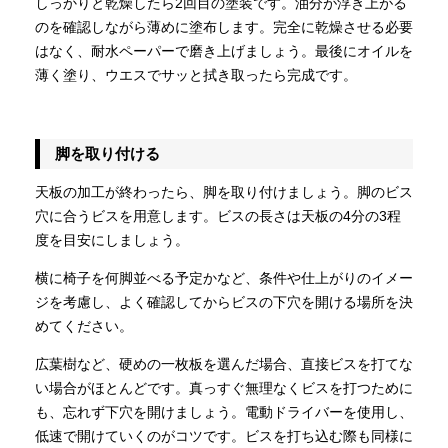
しっかりと乾燥したら2回目の塗装です。油分が浮き上がる
のを確認しながら薄めに塗布します。完全に乾燥させる必要
はなく、耐水ペーパーで磨き上げましょう。最後にオイルを
薄く塗り、ウエスでサッと拭き取ったら完成です。
脚を取り付ける
天板の加工が終わったら、脚を取り付けましょう。脚のビス
穴に合うビスを用意します。ビスの長さは天板の4分の3程
度を目安にしましょう。
横に椅子を何脚並べる予定かなど、条件や仕上がりのイメー
ジを考慮し、よく確認してからビスの下穴を開ける場所を決
めてください。
広葉樹など、硬めの一枚板を選んだ場合、直接ビスを打てな
い場合がほとんどです。真っすぐ無理なくビスを打つために
も、忘れず下穴を開けましょう。電動ドライバーを使用し、
低速で開けていくのがコツです。ビスを打ち込む際も同様に