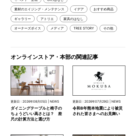
素材のエイジング・メンテナンス
イデア
おすすめ商品
ギャラリー
アトリエ
家具のはなし
オーナーズボイス
メディア
TREE STORY
その他
オンラインストア・本部の関連記事
更新日 : 2026年07月29日 | NEWS
更新日 : 2026年08月05日 | NEWS
令和8年熊本地震により被災
ダイニングテーブルと椅子の
された皆さまへのお見舞い
ちょうどいい高さとは？ 差
尺の計算方法と選び方