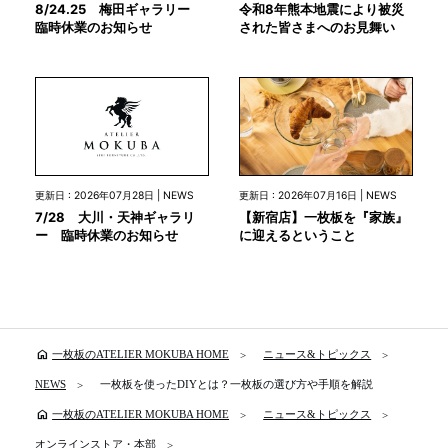
8/24.25 梅田ギャラリー
令和8年熊本地震により被災
臨時休業のお知らせ
された皆さまへのお見舞い
更新日 : 2026年07月28日 | NEWS
更新日 : 2026年07月16日 | NEWS
7/28 大川・天神ギャラリ
【新宿店】一枚板を『家族』
ー 臨時休業のお知らせ
に迎えるということ
home
一枚板のATELIER MOKUBA HOME
ニュース&トピックス
NEWS
一枚板を使ったDIYとは？一枚板の選び方や手順を解説
home
一枚板のATELIER MOKUBA HOME
ニュース&トピックス
オンラインストア・本部