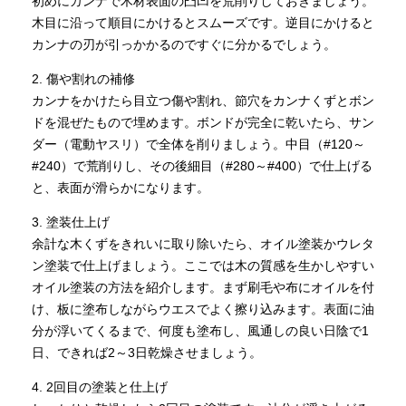
初めにカンナで木材表面の凸凹を荒削りしておきましょう。
木目に沿って順目にかけるとスムーズです。逆目にかけると
カンナの刃が引っかかるのですぐに分かるでしょう。
2. 傷や割れの補修
カンナをかけたら目立つ傷や割れ、節穴をカンナくずとボン
ドを混ぜたもので埋めます。ボンドが完全に乾いたら、サン
ダー（電動ヤスリ）で全体を削りましょう。中目（#120～
#240）で荒削りし、その後細目（#280～#400）で仕上げる
と、表面が滑らかになります。
3. 塗装仕上げ
余計な木くずをきれいに取り除いたら、オイル塗装かウレタ
ン塗装で仕上げましょう。ここでは木の質感を生かしやすい
オイル塗装の方法を紹介します。まず刷毛や布にオイルを付
け、板に塗布しながらウエスでよく擦り込みます。表面に油
分が浮いてくるまで、何度も塗布し、風通しの良い日陰で1
日、できれば2～3日乾燥させましょう。
4. 2回目の塗装と仕上げ