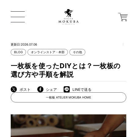
更新日:2026.07.06
BLOG
オンラインストア・本部
その他
ONLINE STORE
一枚板を使ったDIYとは？一枚板の
選び方や手順を解説
店舗から探す
ポスト
シェア
LINEで送る
一枚板 ATELIER MOKUBA HOME
一枚板 ATELIER MOKUBA HOME
MOKUBA について