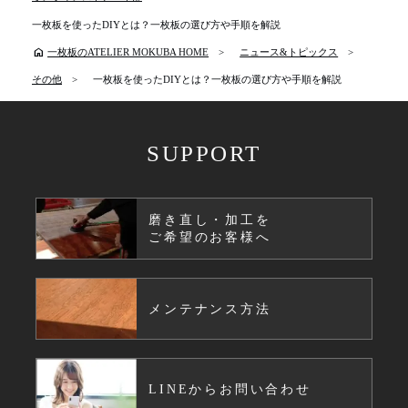
一枚板を使ったDIYとは？一枚板の選び方や手順を解説
home
一枚板のATELIER MOKUBA HOME
ニュース&トピックス
その他
一枚板を使ったDIYとは？一枚板の選び方や手順を解説
SUPPORT
磨き直し・加工を
ご希望のお客様へ
メンテナンス方法
LINEからお問い合わせ