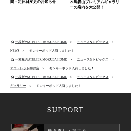
間・定休日変更のお知らせ
木馬青山プレミアムギャラリ
ーの店内を大公開！
home
一枚板のATELIER MOKUBA HOME
ニュース&トピックス
NEWS
モンキーポッド入荷しました！
home
一枚板のATELIER MOKUBA HOME
ニュース&トピックス
アウトレット神戸店
モンキーポッド入荷しました！
home
一枚板のATELIER MOKUBA HOME
ニュース&トピックス
ギャラリー
モンキーポッド入荷しました！
SUPPORT
磨き直し・加工を