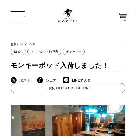
更新日:2021.09.10
BLOG
アウトレット神戸店
ギャラリー
ONLINE STORE
モンキーポッド入荷しました！
店舗から探す
ポスト
シェア
LINEで送る
一枚板 ATELIER MOKUBA HOME
一枚板 ATELIER MOKUBA HOME
MOKUBA について