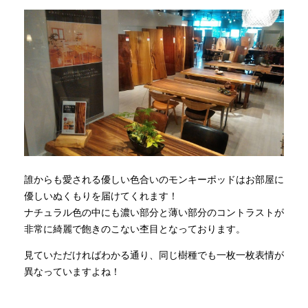
INFORMATION
MOKUBA CHANNEL
よくあるご質問
お問い合わせ
誰からも愛される優しい色合いのモンキーポッドはお部屋に
優しいぬくもりを届けてくれます！
ナチュラル色の中にも濃い部分と薄い部分のコントラストが
非常に綺麗で飽きのこない杢目となっております。
見ていただければわかる通り、同じ樹種でも一枚一枚表情が
異なっていますよね！