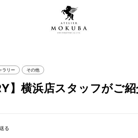
ャラリー
その他
営店
全商品一覧
ALLERY】横浜店スタッフが
青山プレミアムギャラリー
新入荷情報
新宿ギャラリー
レジンギャラリー
納品事例
吉祥寺ギャラリー
【アウトレット取扱店】
納品事例（住宅・インテ
で送る
横浜ギャラリー
納品事例（店舗・オフィ