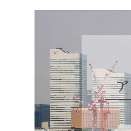
商品情報
ATELIER MOKUBAの一枚板テーブル
ATELIER MOKUBAの一枚板×異素材
特別なダイニングチェア
一枚板用のテーブル脚
樹種紹介
コーディネート集
メンテナンス方法