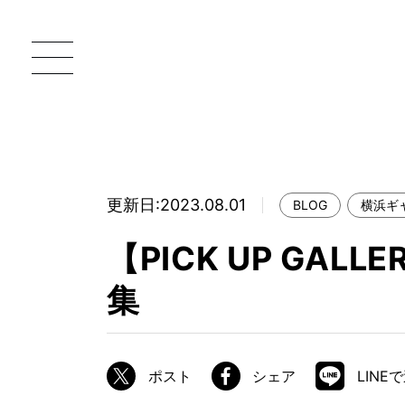
更新日:2023.08.01
BLOG
横浜ギ
一枚板 ATELIER MOKUBA HOME
直
【PICK UP G
MOKUBA について
集
ブランドコンセプト
製造工程
職人の技能・技巧
ポスト
シェア
LINE
加工技術