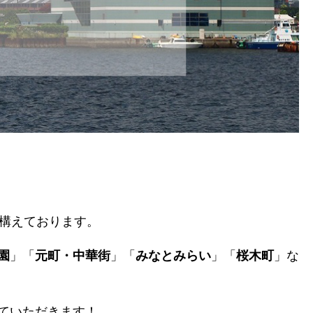
構えております。
園
」「
元町・中華街
」「
みなとみらい
」「
桜木町
」な
ていただきます！