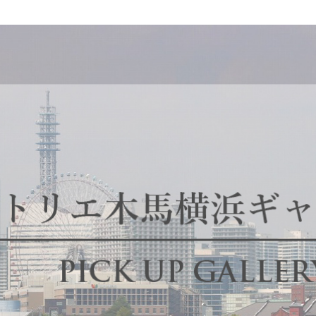
名古屋ギャラリー
お客様の声
大阪梅田ギャラリー
コーディネート集
アウトレット神戸店
大川ギャラリー【本店】
INFORMATION
天神ギャラリー
NEWS
公式オンラインストア
EVENT
BLOG
WEBカタログ
メディア美術協力実績