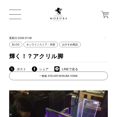
更新日:2026.07.08
BLOG
オンラインストア・本部
おすすめ商品
ONLINE STORE
輝く！？アクリル脚
店舗から探す
ポスト
シェア
LINEで送る
一枚板 ATELIER MOKUBA HOME
一枚板 ATELIER MOKUBA HOME
MOKUBA について