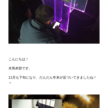
商品情報
直営店
イベント
WEBカタログ
こんにちは！
木馬本部です。
全商品一覧
11月も下旬になり、だんだん年末が近づいてきましたね＾
＾
新入荷情報
納品事例