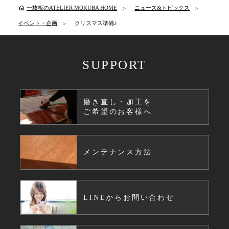
home
一枚板のATELIER MOKUBA HOME
ニュース&トピックス
イベント・企画
クリスマス準備♪
SUPPORT
磨き直し・加工を
ご希望のお客様へ
メンテナンス方法
LINEからお問い合わせ