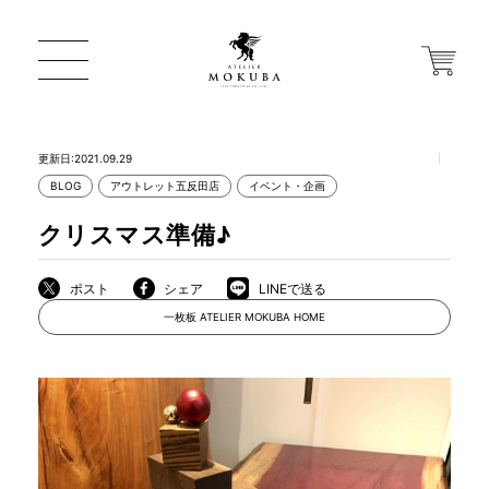
更新日:2021.09.29
BLOG
アウトレット五反田店
イベント・企画
ONLINE STORE
クリスマス準備♪
店舗から探す
ポスト
シェア
LINEで送る
一枚板 ATELIER MOKUBA HOME
一枚板 ATELIER MOKUBA HOME
MOKUBA について