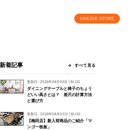
ONLINE STORE
新着記事
すべて見る
MOKUBA CHANNEL
更新日 : 2026年08月05日 | BLOG
ダイニングテーブルと椅子のちょう
よくあるご質問
どいい高さとは？ 差尺の計算方法
と選び方
お問い合わせ
更新日 : 2026年08月03日 | BLOG
リア）
お問い合わせ
【梅田店】新入荷商品のご紹介「マ
ンゴ一枚板」
ス）
資料請求