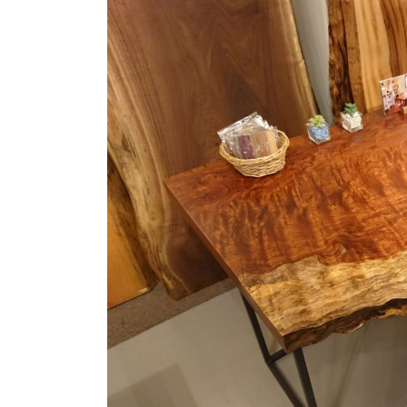
商品情報
ATELIER MOKUBAの一枚板テーブル
ATELIER MOKUBAの一枚板×異素材
特別なダイニングチェア
一枚板用のテーブル脚
樹種紹介
コーディネート集
メンテナンス方法