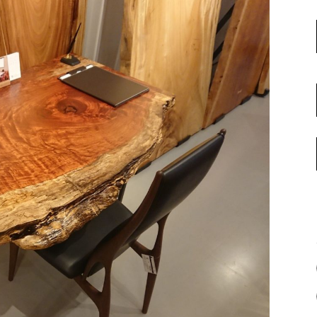
名古屋ギャラリー
お客様の声
大阪梅田ギャラリー
コーディネート集
アウトレット神戸店
大川ギャラリー【本店】
INFORMATION
天神ギャラリー
NEWS
公式オンラインストア
EVENT
BLOG
WEBカタログ
メディア美術協力実績