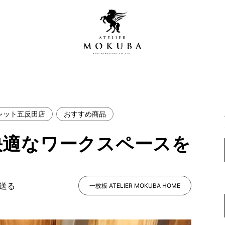
レット五反田店
おすすめ商品
営店
全商品一覧
快適なワークスペースを
青山プレミアムギャラリー
新入荷情報
新宿ギャラリー
レジンギャラリー
で送る
納品事例
一枚板 ATELIER MOKUBA HOME
吉祥寺ギャラリー
【アウトレット取扱店】
納品事例（住宅・インテ
横浜ギャラリー
納品事例（店舗・オフィ