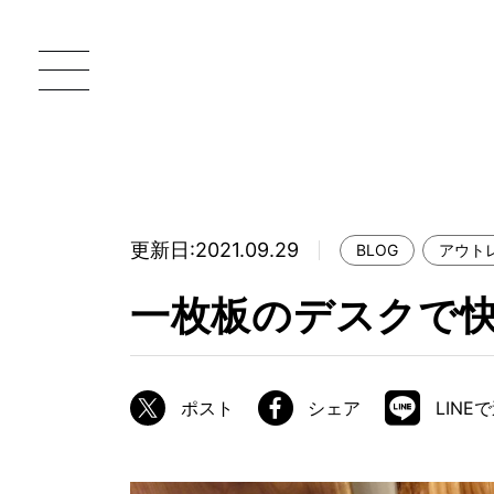
更新日:2021.09.29
BLOG
アウト
一枚板 ATELIER MOKUBA HOME
直
一枚板のデスクで
MOKUBA について
ブランドコンセプト
ポスト
シェア
LINE
製造工程
職人の技能・技巧
加工技術