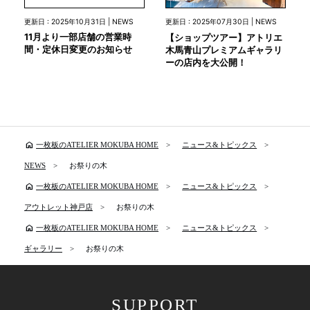
更新日 : 2025年10月31日 | NEWS
更新日 : 2025年07月30日 | NEWS
11月より一部店舗の営業時
【ショップツアー】アトリエ
間・定休日変更のお知らせ
木馬青山プレミアムギャラリ
ーの店内を大公開！
home
一枚板のATELIER MOKUBA HOME
ニュース&トピックス
NEWS
お祭りの木
home
一枚板のATELIER MOKUBA HOME
ニュース&トピックス
アウトレット神戸店
お祭りの木
home
一枚板のATELIER MOKUBA HOME
ニュース&トピックス
ギャラリー
お祭りの木
SUPPORT