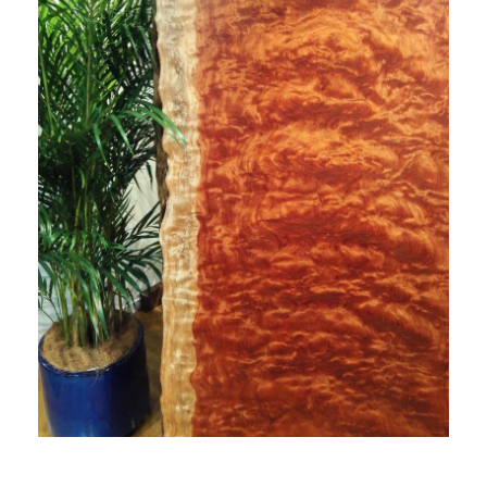
商品情報
直営店
イベント
WEBカタログ
全商品一覧
新入荷情報
納品事例