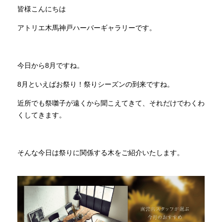
皆様こんにちは
INFORMATION
アトリエ木馬神戸ハーバーギャラリーです。
MOKUBA CHANNEL
今日から
8
月ですね。
8
月といえばお祭り！祭りシーズンの到来ですね。
よくあるご質問
近所でも祭囃子が遠くから聞こえてきて、それだけでわくわ
くしてきます。
お問い合わせ
そんな今日は祭りに関係する木をご紹介いたします。