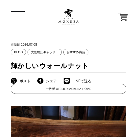
更新日:2026.07.08
BLOG
大阪堀江ギャラリー
おすすめ商品
ONLINE STORE
輝かしいウォールナット
店舗から探す
ポスト
シェア
LINEで送る
一枚板 ATELIER MOKUBA HOME
一枚板 ATELIER MOKUBA HOME
MOKUBA について