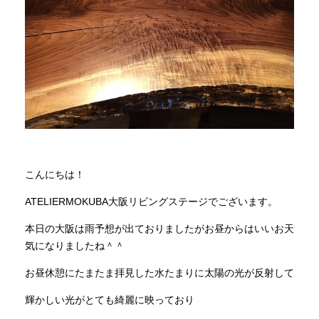
商品情報
直営店
イベント
WEBカタログ
こんにちは！
ATELIERMOKUBA大阪リビングステージでございます。
全商品一覧
本日の大阪は雨予想が出ておりましたがお昼からはいいお天
気になりましたね＾＾
新入荷情報
お昼休憩にたまたま拝見した水たまりに太陽の光が反射して
輝かしい光がとても綺麗に映っており
納品事例