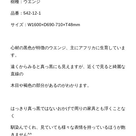
樹種：ウエンジ
品番：542-12-1
サイズ：W1600×D690-710×T48mm
心材の黒色が特徴のウエンジ、主にアフリカに生育していま
す。
遠くからみると真っ黒にも見えますが、近くで見ると綺麗な
直線の
木目や褐色の部分があるのがわかります。
はっきり真っ黒ではないおかげで周りの家具とも浮くことな
く
馴染んでくれ、見ていても様々な表情を持っているほうが飽
きません^^