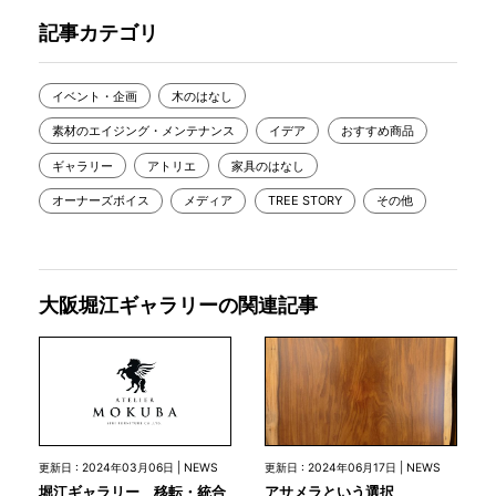
記事カテゴリ
イベント・企画
木のはなし
素材のエイジング・メンテナンス
イデア
おすすめ商品
ギャラリー
アトリエ
家具のはなし
オーナーズボイス
メディア
TREE STORY
その他
大阪堀江ギャラリーの関連記事
更新日 : 2024年03月06日 | NEWS
更新日 : 2024年06月17日 | NEWS
堀江ギャラリー 移転・統合
アサメラという選択