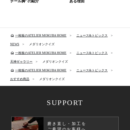
チール脚” の紹介
ある理由
home
一枚板のATELIER MOKUBA HOME
ニュース&トピックス
NEWS
メダリオンクイズ
home
一枚板のATELIER MOKUBA HOME
ニュース&トピックス
天神ギャラリー
メダリオンクイズ
home
一枚板のATELIER MOKUBA HOME
ニュース&トピックス
おすすめ商品
メダリオンクイズ
SUPPORT
磨き直し・加工を
ご希望のお客様へ