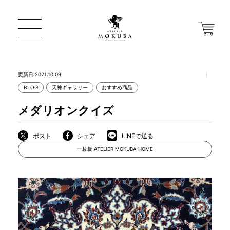
更新日:2021.10.09
BLOG
天神ギャラリー
おすすめ商品
ONLINE STORE
メダリオンクイズ
店舗から探す
ポスト
シェア
LINEで送る
一枚板 ATELIER MOKUBA HOME
一枚板 ATELIER MOKUBA HOME
MOKUBA について