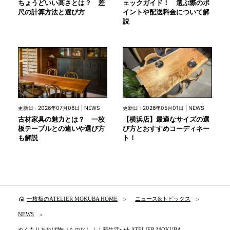
ちょうどいい高さとは？ 差
ェックガイド！ 選ぶ際のポ
尺の計算方法と選び方
イントや配送料金について解
説
更新日 : 2026年07月06日 | NEWS
更新日 : 2026年05月01日 | NEWS
古材家具の魅力とは？ 一枚
【横浜店】最適なサイズの選
板テーブルとの違いや選び方
び方とおすすめコーディネー
も解説
ト！
home
一枚板のATELIER MOKUBA HOME
ニュース&トピックス
NEWS
ぬくもりあれば怖いものなし！！新生活with ATELIER MOKUBA