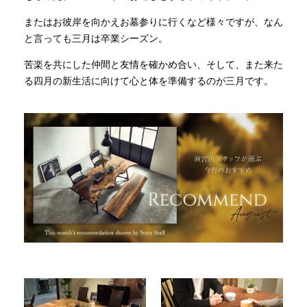
またはお彼岸を向かえお墓参りに行くなど様々ですが、なん
INFORMATION
と言っても三月は卒業シーズン。
苦楽を共にした仲間と友情を確かめ合い、そして、また来た
る四月の新生活に向けて心と体を準備するのが三月です。
MOKUBA CHANNEL
よくあるご質問
お問い合わせ