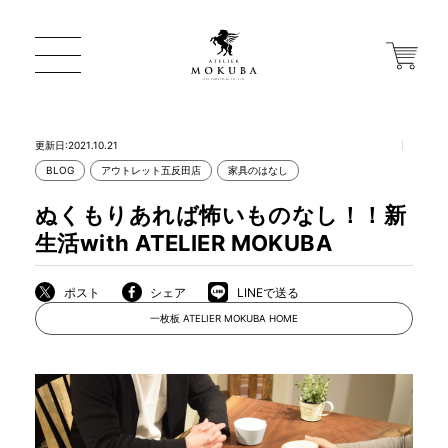
更新日:2021.10.21
BLOG
アウトレット五反田店
家具のはなし
ONLINE STORE
ぬくもりあれば怖いものなし！！新
生活with ATELIER MOKUBA
店舗から探す
ポスト
シェア
LINEで送る
一枚板 ATELIER MOKUBA HOME
一枚板 ATELIER MOKUBA HOME
MOKUBA について