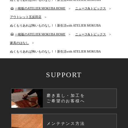
home
一枚板のATELIER MOKUBA HOME
ニュース&トピックス
アウトレット五反田店
ぬくもりあれば怖いものなし！！新生活with ATELIER MOKUBA
home
一枚板のATELIER MOKUBA HOME
ニュース&トピックス
家具のはなし
ぬくもりあれば怖いものなし！！新生活with ATELIER MOKUBA
SUPPORT
磨き直し・加工を
ご希望のお客様へ
メンテナンス方法