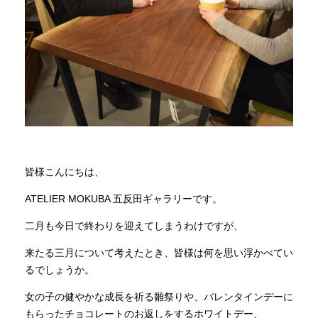
商品情報
直営店
イベント
WEBカタログ
皆様こんにちは、
ATELIER MOKUBA 五反田ギャラリーです。
全商品一覧
二月も今日で終わりを迎えてしまうわけですが、
来たる三月について考えたとき、皆様は何を思い浮かべてい
新入荷情報
るでしょうか。
女の子の健やかな成長を祈る雛祭りや、バレンタインデーに
納品事例
もらったチョコレートのお返しをするホワイトデー、