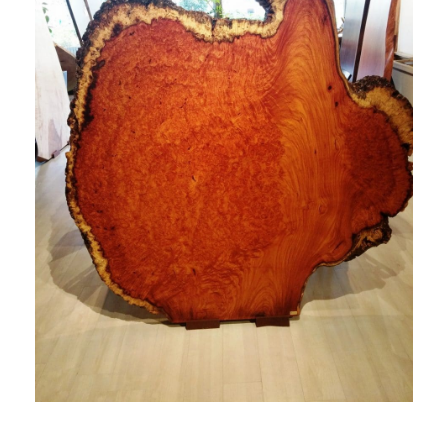
商品情報
直営店
イベント
WEBカタログ
全商品一覧
新入荷情報
納品事例