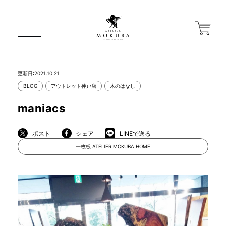
更新日:2021.10.21
BLOG
アウトレット神戸店
木のはなし
ONLINE STORE
maniacs
店舗から探す
ポスト
シェア
LINEで送る
一枚板 ATELIER MOKUBA HOME
一枚板 ATELIER MOKUBA HOME
MOKUBA について