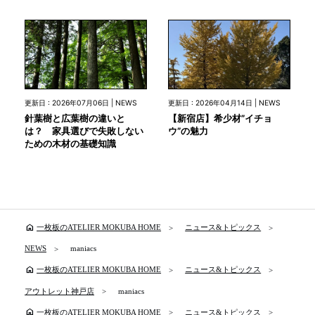
更新日 : 2026年07月06日 | NEWS
更新日 : 2026年04月14日 | NEWS
針葉樹と広葉樹の違いと
【新宿店】希少材”イチョ
は？ 家具選びで失敗しない
ウ”の魅力
ための木材の基礎知識
home
一枚板のATELIER MOKUBA HOME
ニュース&トピックス
NEWS
maniacs
home
一枚板のATELIER MOKUBA HOME
ニュース&トピックス
アウトレット神戸店
maniacs
home
一枚板のATELIER MOKUBA HOME
ニュース&トピックス