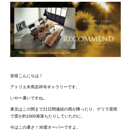
INFORMATION
MOKUBA CHANNEL
よくあるご質問
皆様こんにちは！
お問い合わせ
アトリエ木馬吉祥寺ギャラリーです。
いやー暑いですね。
東京はこの間まで21日間連続の雨が降ったり、ゲリラ雷雨
で雷が約1000発落ちたりしていたのに、
今はこの暑さ！30度オーバーですよ。