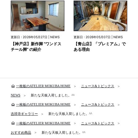
更新日 : 2026年05月27日 | NEWS
更新日 : 2026年05月07日 | NEWS
【神戸店】新作脚 “ワンドス
【青山店】「プレミアム」で
チール脚” の紹介
ある理由
home
一枚板のATELIER MOKUBA HOME
ニュース&トピックス
NEWS
新たな天板入荷しました。^^
home
一枚板のATELIER MOKUBA HOME
ニュース&トピックス
吉祥寺ギャラリー
新たな天板入荷しました。^^
home
一枚板のATELIER MOKUBA HOME
ニュース&トピックス
おすすめ商品
新たな天板入荷しました。^^