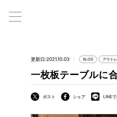
更新日:2021.10.03
BLOG
アウト
一枚板 ATELIER MOKUBA HOME
直
一枚板テーブルに
MOKUBA について
ブランドコンセプト
ポスト
シェア
LINE
製造工程
職人の技能・技巧
加工技術