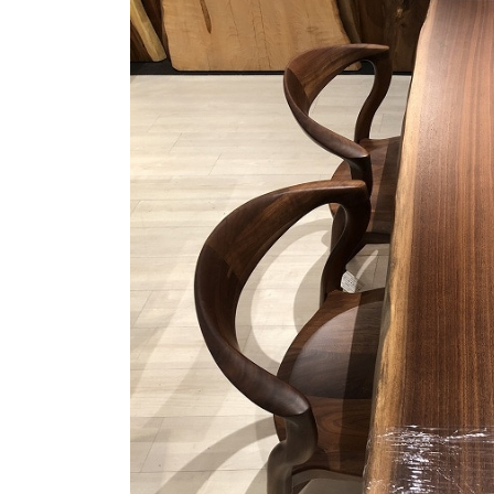
商品情報
ATELIER MOKUBAの一枚板テーブル
ATELIER MOKUBAの一枚板×異素材
特別なダイニングチェア
一枚板用のテーブル脚
樹種紹介
コーディネート集
メンテナンス方法