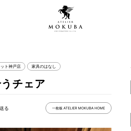
レット神戸店
家具のはなし
営店
全商品一覧
合うチェア
青山プレミアムギャラリー
新入荷情報
新宿ギャラリー
レジンギャラリー
で送る
納品事例
一枚板 ATELIER MOKUBA HOME
吉祥寺ギャラリー
【アウトレット取扱店】
納品事例（住宅・インテ
横浜ギャラリー
納品事例（店舗・オフィ