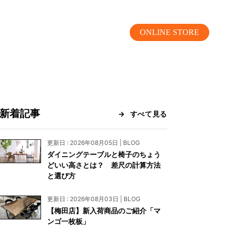
ONLINE STORE
新着記事
すべて見る
MOKUBA CHANNEL
更新日 : 2026年08月05日 | BLOG
ダイニングテーブルと椅子のちょう
よくあるご質問
どいい高さとは？ 差尺の計算方法
と選び方
お問い合わせ
更新日 : 2026年08月03日 | BLOG
リア）
お問い合わせ
【梅田店】新入荷商品のご紹介「マ
ンゴ一枚板」
ス）
資料請求