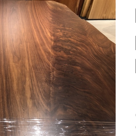
名古屋ギャラリー
お客様の声
大阪梅田ギャラリー
コーディネート集
アウトレット神戸店
大川ギャラリー【本店】
INFORMATION
天神ギャラリー
NEWS
公式オンラインストア
EVENT
BLOG
WEBカタログ
メディア美術協力実績