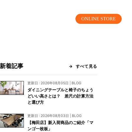
ONLINE STORE
新着記事
すべて見る
MOKUBA CHANNEL
更新日 : 2026年08月05日 | BLOG
ダイニングテーブルと椅子のちょう
よくあるご質問
どいい高さとは？ 差尺の計算方法
と選び方
お問い合わせ
更新日 : 2026年08月03日 | BLOG
リア）
お問い合わせ
【梅田店】新入荷商品のご紹介「マ
ンゴ一枚板」
ス）
資料請求