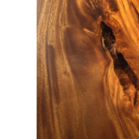
商品情報
ATELIER MOKUBAの一枚板テーブル
ATELIER MOKUBAの一枚板×異素材
特別なダイニングチェア
一枚板用のテーブル脚
樹種紹介
コーディネート集
メンテナンス方法