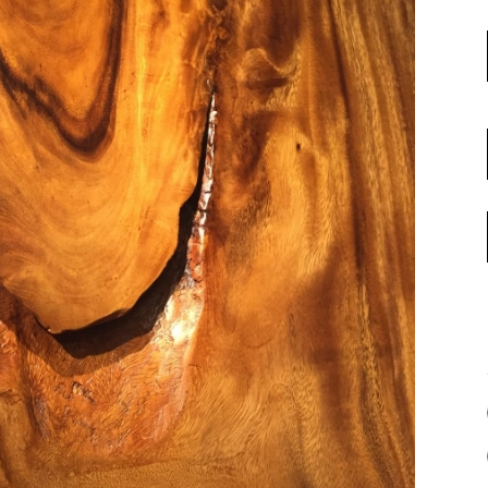
名古屋ギャラリー
お客様の声
大阪梅田ギャラリー
コーディネート集
アウトレット神戸店
大川ギャラリー【本店】
INFORMATION
天神ギャラリー
NEWS
公式オンラインストア
EVENT
BLOG
WEBカタログ
メディア美術協力実績