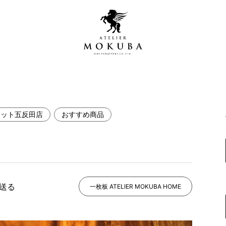
レット五反田店
おすすめ商品
営店
全商品一覧
青山プレミアムギャラリー
新入荷情報
新宿ギャラリー
レジンギャラリー
で送る
納品事例
一枚板 ATELIER MOKUBA HOME
吉祥寺ギャラリー
【アウトレット取扱店】
納品事例（住宅・インテ
横浜ギャラリー
納品事例（店舗・オフィ