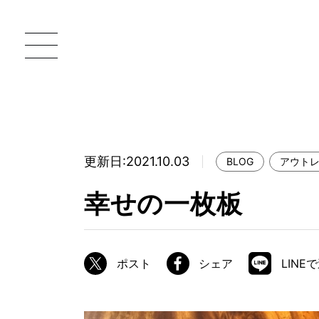
更新日:2021.10.03
BLOG
アウト
一枚板 ATELIER MOKUBA HOME
直
幸せの一枚板
MOKUBA について
ブランドコンセプト
ポスト
シェア
LINE
製造工程
職人の技能・技巧
加工技術