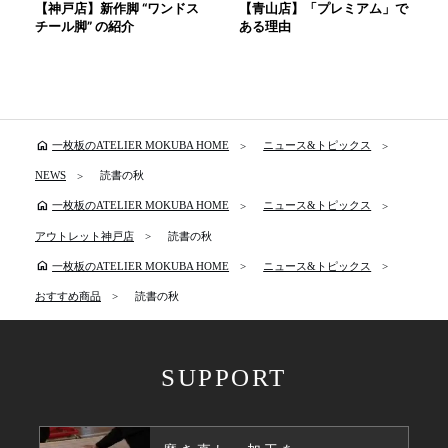
【神戸店】新作脚 “ワンドス
【青山店】「プレミアム」で
チール脚” の紹介
ある理由
home
一枚板のATELIER MOKUBA HOME
ニュース&トピックス
NEWS
読書の秋
home
一枚板のATELIER MOKUBA HOME
ニュース&トピックス
アウトレット神戸店
読書の秋
home
一枚板のATELIER MOKUBA HOME
ニュース&トピックス
おすすめ商品
読書の秋
SUPPORT