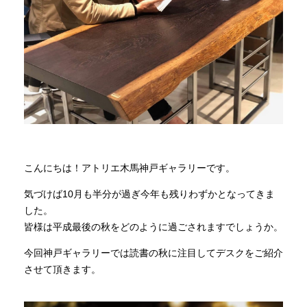
商品情報
直営店
イベント
WEBカタログ
こんにちは！アトリエ木馬神戸ギャラリーです。
気づけば10月も半分が過ぎ今年も残りわずかとなってきま
全商品一覧
した。
皆様は平成最後の秋をどのように過ごされますでしょうか。
新入荷情報
今回神戸ギャラリーでは読書の秋に注目してデスクをご紹介
させて頂きます。
納品事例