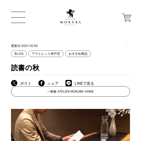
更新日:2021.10.03
BLOG
アウトレット神戸店
おすすめ商品
ONLINE STORE
読書の秋
店舗から探す
ポスト
シェア
LINEで送る
一枚板 ATELIER MOKUBA HOME
一枚板 ATELIER MOKUBA HOME
MOKUBA について