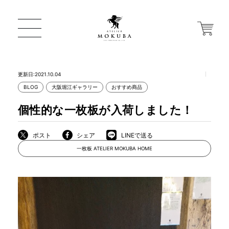
更新日:2021.10.04
BLOG
大阪堀江ギャラリー
おすすめ商品
ONLINE STORE
個性的な一枚板が入荷しました！
店舗から探す
ポスト
シェア
LINEで送る
一枚板 ATELIER MOKUBA HOME
一枚板 ATELIER MOKUBA HOME
MOKUBA について