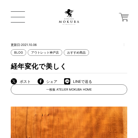
更新日:2021.10.06
BLOG
アウトレット神戸店
おすすめ商品
ONLINE STORE
経年変化で美しく
店舗から探す
ポスト
シェア
LINEで送る
一枚板 ATELIER MOKUBA HOME
一枚板 ATELIER MOKUBA HOME
MOKUBA について