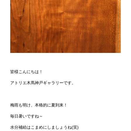
商品情報
直営店
イベント
WEBカタログ
皆様こんにちは！
アトリエ木馬神戸ギャラリーです。
全商品一覧
梅雨も明け、本格的に夏到来！
新入荷情報
毎日暑いですね～
納品事例
水分補給はこまめにしましょうね(笑)