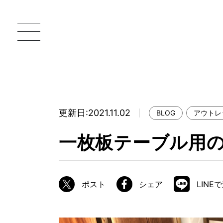
更新日:2021.11.02
BLOG
アウトレ
一枚板 ATELIER MOKUBA HOME
直
一枚板テーブル用の
MOKUBA について
ブランドコンセプト
ポスト
シェア
LINE
製造工程
職人の技能・技巧
加工技術