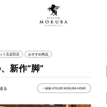
ット五反田店
おすすめ商品
営店
全商品一覧
、新作”脚”
青山プレミアムギャラリー
新入荷情報
新宿ギャラリー
レジンギャラリー
で送る
納品事例
一枚板 ATELIER MOKUBA HOME
吉祥寺ギャラリー
【アウトレット取扱店】
納品事例（住宅・インテ
横浜ギャラリー
納品事例（店舗・オフィ