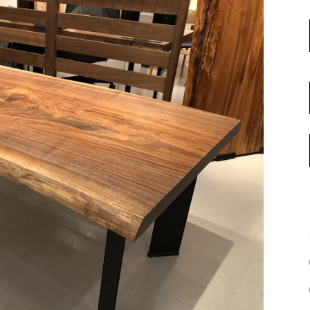
名古屋ギャラリー
お客様の声
大阪梅田ギャラリー
コーディネート集
アウトレット神戸店
大川ギャラリー【本店】
INFORMATION
天神ギャラリー
NEWS
公式オンラインストア
EVENT
BLOG
WEBカタログ
メディア美術協力実績