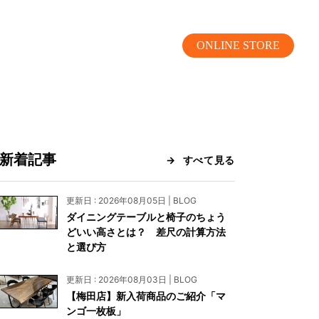
ONLINE STORE
新着記事
すべて見る
MOKUBA CHANNEL
更新日 : 2026年08月05日 | BLOG
ダイニングテーブルと椅子のちょう
よくあるご質問
どいい高さとは？ 差尺の計算方法
と選び方
お問い合わせ
更新日 : 2026年08月03日 | BLOG
リア）
お問い合わせ
【梅田店】新入荷商品のご紹介「マ
ンゴ一枚板」
ス）
資料請求