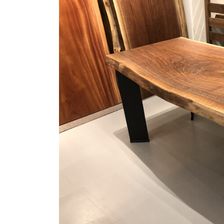
商品情報
ATELIER MOKUBAの一枚板テーブル
ATELIER MOKUBAの一枚板×異素材
特別なダイニングチェア
一枚板用のテーブル脚
樹種紹介
コーディネート集
メンテナンス方法