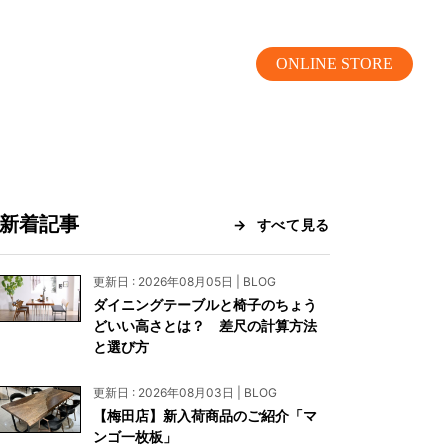
ONLINE STORE
新着記事
すべて見る
MOKUBA CHANNEL
更新日 : 2026年08月05日 | BLOG
ダイニングテーブルと椅子のちょう
よくあるご質問
どいい高さとは？ 差尺の計算方法
と選び方
お問い合わせ
更新日 : 2026年08月03日 | BLOG
リア）
お問い合わせ
【梅田店】新入荷商品のご紹介「マ
ンゴ一枚板」
ス）
資料請求