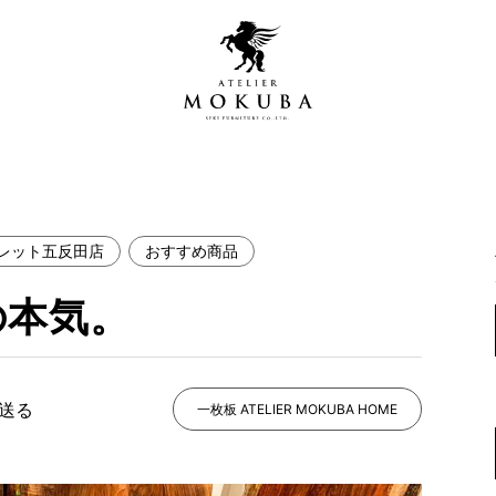
レット五反田店
おすすめ商品
営店
全商品一覧
の本気。
青山プレミアムギャラリー
新入荷情報
新宿ギャラリー
レジンギャラリー
で送る
納品事例
一枚板 ATELIER MOKUBA HOME
吉祥寺ギャラリー
【アウトレット取扱店】
納品事例（住宅・インテ
横浜ギャラリー
納品事例（店舗・オフィ