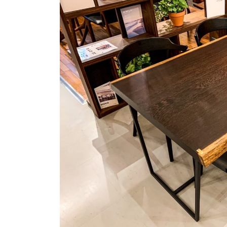
商品情報
ATELIER MOKUBAの一枚板テーブル
ATELIER MOKUBAの一枚板×異素材
特別なダイニングチェア
一枚板用のテーブル脚
樹種紹介
コーディネート集
メンテナンス方法