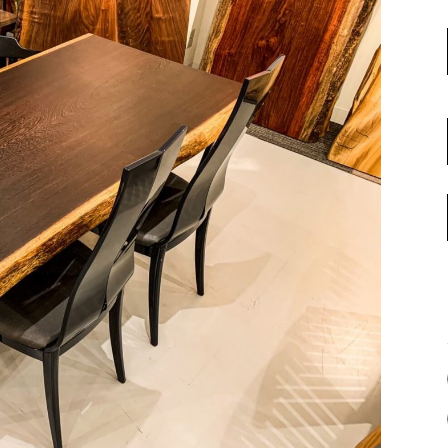
名古屋ギャラリー
お客様の声
大阪梅田ギャラリー
コーディネート集
アウトレット神戸店
大川ギャラリー【本店】
INFORMATION
天神ギャラリー
NEWS
公式オンラインストア
EVENT
BLOG
WEBカタログ
メディア美術協力実績