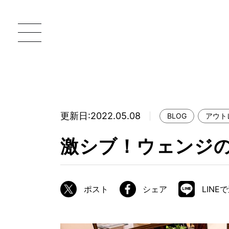
更新日:2022.05.08
BLOG
アウト
一枚板 ATELIER MOKUBA HOME
直
激シブ！ウェンジ
MOKUBA について
ブランドコンセプト
ポスト
シェア
LINE
製造工程
職人の技能・技巧
加工技術