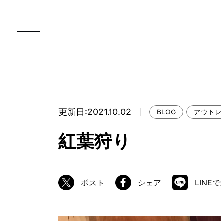
更新日:2021.10.02
BLOG
アウト
一枚板 ATELIER MOKUBA HOME
直
紅葉狩り
MOKUBA について
ブランドコンセプト
ポスト
シェア
LINE
製造工程
職人の技能・技巧
加工技術