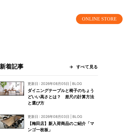
ONLINE STORE
新着記事
すべて見る
MOKUBA CHANNEL
更新日 : 2026年08月05日 | BLOG
ダイニングテーブルと椅子のちょう
よくあるご質問
どいい高さとは？ 差尺の計算方法
と選び方
お問い合わせ
更新日 : 2026年08月03日 | BLOG
リア）
お問い合わせ
【梅田店】新入荷商品のご紹介「マ
ンゴ一枚板」
ス）
資料請求