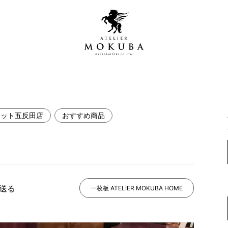
レット五反田店
おすすめ商品
営店
全商品一覧
青山プレミアムギャラリー
新入荷情報
新宿ギャラリー
レジンギャラリー
で送る
納品事例
一枚板 ATELIER MOKUBA HOME
吉祥寺ギャラリー
【アウトレット取扱店】
納品事例（住宅・インテ
横浜ギャラリー
納品事例（店舗・オフィ