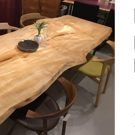
名古屋ギャラリー
お客様の声
大阪梅田ギャラリー
コーディネート集
アウトレット神戸店
大川ギャラリー【本店】
INFORMATION
天神ギャラリー
NEWS
公式オンラインストア
EVENT
BLOG
WEBカタログ
メディア美術協力実績