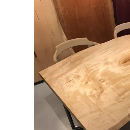
商品情報
ATELIER MOKUBAの一枚板テーブル
ATELIER MOKUBAの一枚板×異素材
特別なダイニングチェア
一枚板用のテーブル脚
樹種紹介
コーディネート集
メンテナンス方法