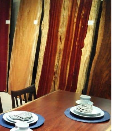
名古屋ギャラリー
お客様の声
大阪梅田ギャラリー
コーディネート集
アウトレット神戸店
大川ギャラリー【本店】
INFORMATION
天神ギャラリー
NEWS
公式オンラインストア
EVENT
BLOG
WEBカタログ
メディア美術協力実績