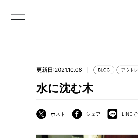
更新日:2021.10.06
BLOG
アウト
一枚板 ATELIER MOKUBA HOME
直
水に沈む木
MOKUBA について
ブランドコンセプト
ポスト
シェア
LINE
製造工程
職人の技能・技巧
加工技術