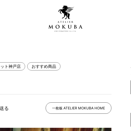
レット神戸店
おすすめ商品
営店
全商品一覧
青山プレミアムギャラリー
新入荷情報
新宿ギャラリー
レジンギャラリー
で送る
納品事例
一枚板 ATELIER MOKUBA HOME
吉祥寺ギャラリー
【アウトレット取扱店】
納品事例（住宅・インテ
横浜ギャラリー
納品事例（店舗・オフィ