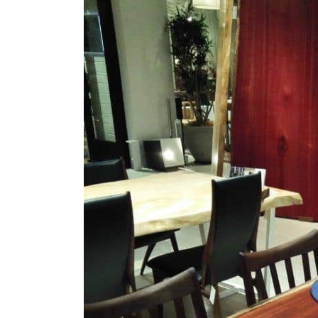
商品情報
ATELIER MOKUBAの一枚板テーブル
ATELIER MOKUBAの一枚板×異素材
特別なダイニングチェア
一枚板用のテーブル脚
樹種紹介
コーディネート集
メンテナンス方法