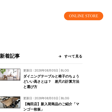
ONLINE STORE
新着記事
すべて見る
MOKUBA CHANNEL
更新日 : 2026年08月05日 | BLOG
ダイニングテーブルと椅子のちょう
よくあるご質問
どいい高さとは？ 差尺の計算方法
と選び方
お問い合わせ
更新日 : 2026年08月03日 | BLOG
リア）
お問い合わせ
【梅田店】新入荷商品のご紹介「マ
ンゴ一枚板」
ス）
資料請求