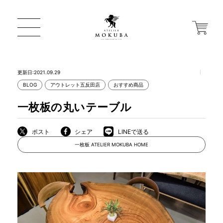
更新日:2021.09.29
BLOG
アウトレット五反田店
おすすめ商品
ONLINE STORE
一枚板の丸いテーブル
店舗から探す
ポスト
シェア
LINEで送る
一枚板 ATELIER MOKUBA HOME
一枚板 ATELIER MOKUBA HOME
MOKUBA について