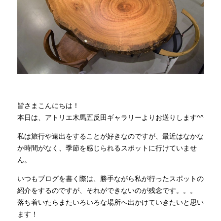
商品情報
直営店
イベント
皆さまこんにちは！
WEBカタログ
本日は、アトリエ木馬五反田ギャラリーよりお送りします^^
私は旅行や遠出をすることが好きなのですが、最近はなかな
全商品一覧
か時間がなく、季節を感じられるスポットに行けていませ
ん。
いつもブログを書く際は、勝手ながら私が行ったスポットの
新入荷情報
紹介をするのですが、それができないのが残念です。。。
落ち着いたらまたいろいろな場所へ出かけていきたいと思い
納品事例
ます！